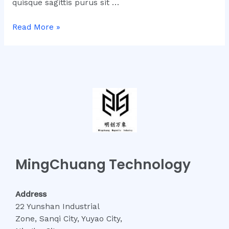
quisque sagittis purus sit …
Adipiscing
Read More »
elit
duis
tristique
sollicitudin
MingChuang Technology
Address
22 Yunshan Industrial
Zone, Sanqi City, Yuyao City,