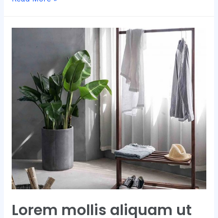
nunc
mattis
enim
ut
tellus
elementum
Lorem mollis aliquam ut