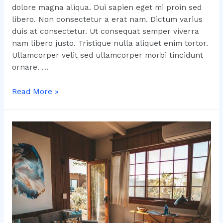
dolore magna aliqua. Dui sapien eget mi proin sed
libero. Non consectetur a erat nam. Dictum varius
duis at consectetur. Ut consequat semper viverra
nam libero justo. Tristique nulla aliquet enim tortor.
Ullamcorper velit sed ullamcorper morbi tincidunt
ornare. …
Egestas
Read More »
sed
sed
risus
pretium
quam
vulputate