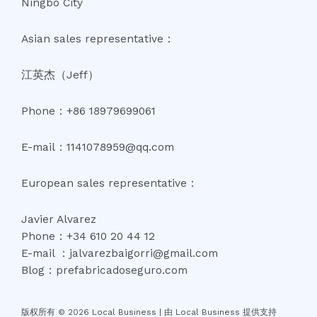
Ningbo City
Asian sales representative：
江英杰（Jeff）
Phone：+86 18979699061
E-mail：1141078959@qq.com
European sales representative：
Javier Alvarez
Phone：+34 610 20 44 12
E-mail ：jalvarezbaigorri@gmail.com
Blog：prefabricadoseguro.com
版权所有 © 2026 Local Business |
由 Local Business 提供支持