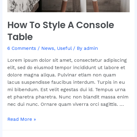
How To Style A Console
Table
6 Comments
/
News
,
Useful
/ By
admin
Lorem ipsum dolor sit amet, consectetur adipiscing
elit, sed do eiusmod tempor incididunt ut labore et
dolore magna aliqua. Pulvinar etiam non quam
lacus suspendisse faucibus interdum. Turpis in eu
mi bibendum. Est velit egestas dui id. Tempus urna
et pharetra pharetra. Nunc non blandit massa enim
nec dui nunc. Ornare quam viverra orci sagittis. …
How
Read More »
To
Style