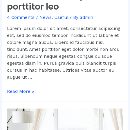
porttitor leo
4 Comments
/
News
,
Useful
/ By
admin
Lorem ipsum dolor sit amet, consectetur adipiscing
elit, sed do eiusmod tempor incididunt ut labore et
dolore magna aliqua. Libero id faucibus nisl
tincidunt. Amet porttitor eget dolor morbi non arcu
risus. Bibendum neque egestas congue quisque
egestas diam in. Purus gravida quis blandit turpis
cursus in hac habitasse. Ultrices vitae auctor eu
augue ut …
Lorem
Read More »
mollis
aliquam
ut
porttitor
leo