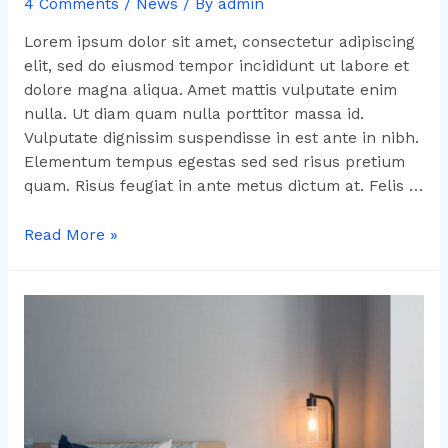
4 Comments
/
News
/ By
admin
Lorem ipsum dolor sit amet, consectetur adipiscing
elit, sed do eiusmod tempor incididunt ut labore et
dolore magna aliqua. Amet mattis vulputate enim
nulla. Ut diam quam nulla porttitor massa id.
Vulputate dignissim suspendisse in est ante in nibh.
Elementum tempus egestas sed sed risus pretium
quam. Risus feugiat in ante metus dictum at. Felis …
The
Read More »
Yinki
Ilori
colour
explosion