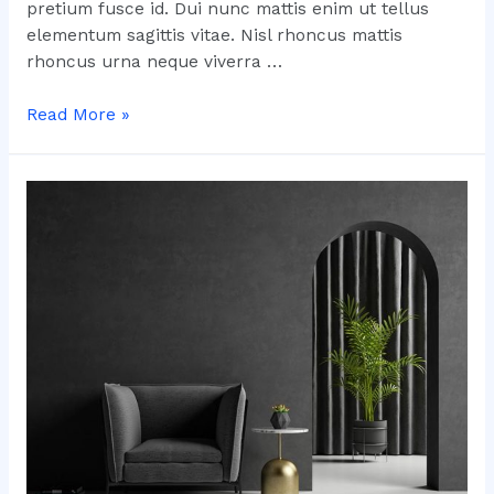
pretium fusce id. Dui nunc mattis enim ut tellus
elementum sagittis vitae. Nisl rhoncus mattis
rhoncus urna neque viverra …
8
Read More »
DIY
Project
Ideas
to
Make
Your
Home
Shine